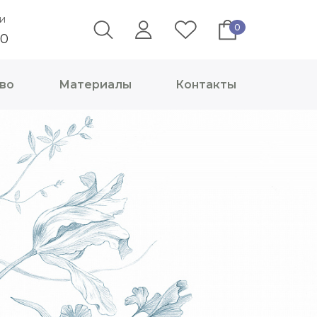
и
0
40
во
Материалы
Контакты