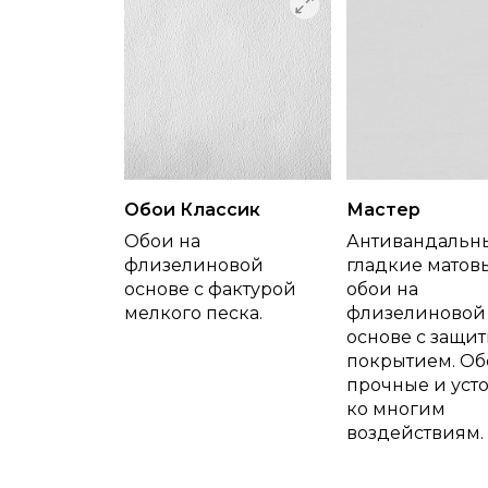
Обои Классик
Мастер
Обои на
Антивандальн
флизелиновой
гладкие матов
основе с фактурой
обои на
мелкого песка.
флизелиновой
основе с защи
покрытием. Об
прочные и уст
ко многим
воздействиям.