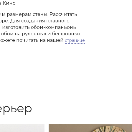
а Кино.
м размерам стены. Рассчитать
оре. Для создания плавного
м изготовить обои-компаньоны
м обои на рулонных и бесшовных
можете почитать на нашей
странице
ерьер