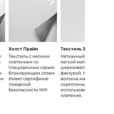
Холст Прайм
Текстиль Эко
й
Текстиль с мелким
Нетканный текстиль с
с
плетением со
легкой матовой
специальным серым
шероховатой
о-
блокирующем слоем.
фактурой. Нити и
ем
Имеет сертификат
волокна материала
пожарной
скреплены без
безопасности КМ1.
использования
плетения.