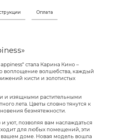
струкции
Оплата
iness»
ppiness" стала Карина Кино –
это воплощение волшебства, каждый
ижений кисти и золотистых
ми и изящными растительными
ного лета. Цветы словно тянутся к
гновения безмятежности.
 и уют, позволяя вам наслаждаться
дходит для любых помещений, эти
 вашем доме. Новая модель вошла