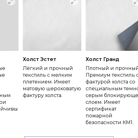
Холст Эстет
Холст Гранд
ые
Лёгкий и прочный
Плотный и прочны
ые
текстиль с мелким
Премиум текстиль 
плетением. Имеет
фактурой холста со
матовую шероховатую
специальным темн
тным
фактуру холста.
серым блокирующ
ои
слоем. Имеет
ойчивы
сертификат
пожарной
безопасности КМ1.