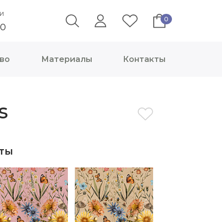
и
0
40
во
Материалы
Контакты
s
ты