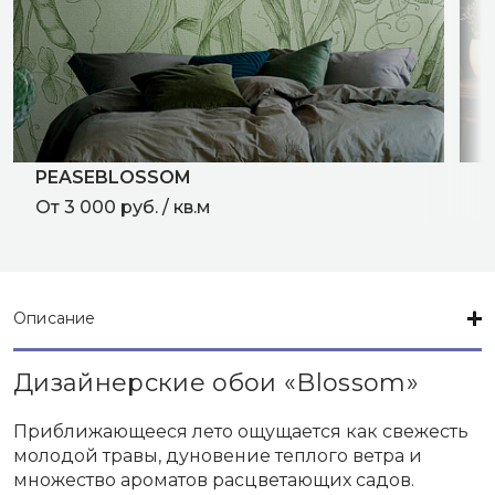
PEASEBLOSSOM
R
От 3 000 руб. / кв.м
О
Описание
Дизайнерские обои «Blossom»
Приближающееся лето ощущается как свежесть
молодой травы, дуновение теплого ветра и
множество ароматов расцветающих садов.