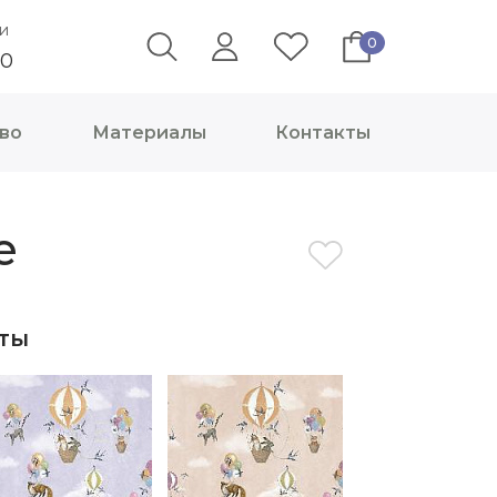
и
0
40
во
Материалы
Контакты
e
ты