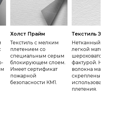
Холст Прайм
Текстиль Эко
й
Текстиль с мелким
Нетканный текстиль с
с
плетением со
легкой матовой
специальным серым
шероховатой
о-
блокирующем слоем.
фактурой. Нити и
ем
Имеет сертификат
волокна материала
пожарной
скреплены без
безопасности КМ1.
использования
плетения.