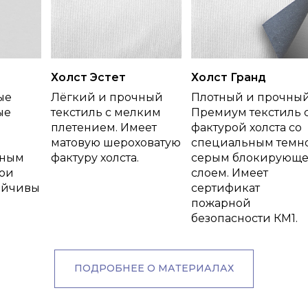
Холст Эстет
Холст Гранд
ые
Лёгкий и прочный
Плотный и прочны
ые
текстиль с мелким
Премиум текстиль 
плетением. Имеет
фактурой холста со
матовую шероховатую
специальным темн
тным
фактуру холста.
серым блокирующ
ои
слоем. Имеет
ойчивы
сертификат
пожарной
безопасности КМ1.
ПОДРОБНЕЕ О МАТЕРИАЛАХ