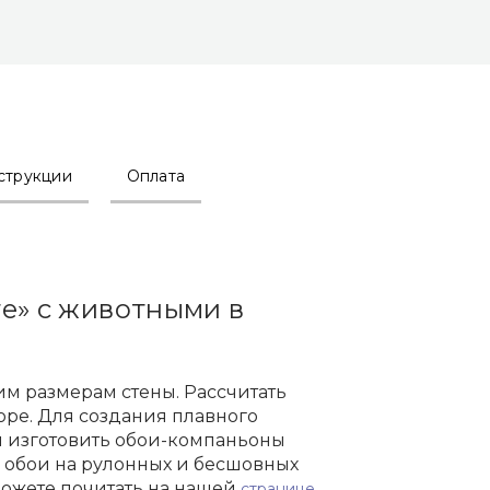
струкции
Оплата
re» с животными в
м размерам стены. Рассчитать
оре. Для создания плавного
м изготовить обои-компаньоны
м обои на рулонных и бесшовных
можете почитать на нашей
..
странице