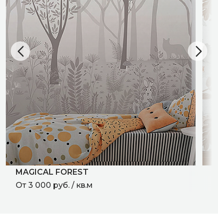
MAGICAL FOREST
F
От 3 000 руб. / кв.м
О