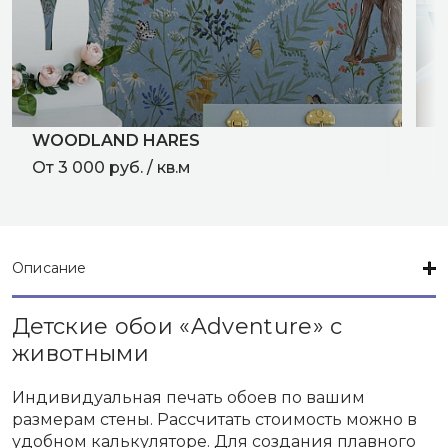
WOODLAND HARES
F
От 3 000 руб. / кв.м
О
Описание
Детские обои «Adventure» с
животными
Индивидуальная печать обоев по вашим
размерам стены. Рассчитать стоимость можно в
удобном калькуляторе. Для создания плавного