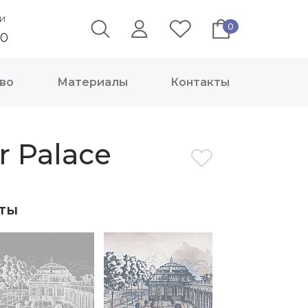
и
0
40
во
Материалы
Контакты
r Palace
ты