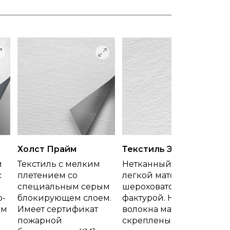
Холст Прайм
Текстиль Эко
й
Текстиль с мелким
Нетканный текстиль с
с
плетением со
легкой матовой
специальным серым
шероховатой
о-
блокирующем слоем.
фактурой. Нити и
ем
Имеет сертификат
волокна материала
пожарной
скреплены без