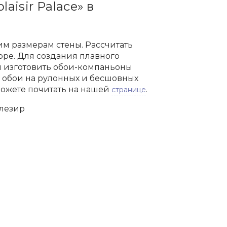
isir Palace» в
м размерам стены. Рассчитать
оре. Для создания плавного
м изготовить обои-компаньоны
м обои на рулонных и бесшовных
можете почитать на нашей
.
странице
плезир