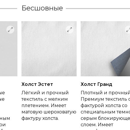
Бесшовные
Холст Эстет
Холст Гранд
ые
Лёгкий и прочный
Плотный и прочны
ые
текстиль с мелким
Премиум текстиль 
плетением. Имеет
фактурой холста со
матовую шероховатую
специальным темн
тным
фактуру холста.
серым блокирующ
ои
слоем. Имеет