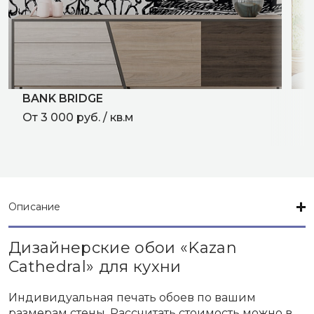
BANK BRIDGE
P
От 3 000 руб. / кв.м
C
О
Описание
Дизайнерские обои «Kazan
Cathedral» для кухни
Индивидуальная печать обоев по вашим
размерам стены. Рассчитать стоимость можно в