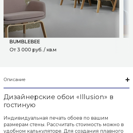
BUMBLEBEE
C
От 3 000 руб. / кв.м
О
Описание
Дизайнерские обои «Illusion» в
гостиную
Индивидуальная печать обоев по вашим
размерам стены. Рассчитать стоимость можно в
удобном калькуляторе. Для создания плавного