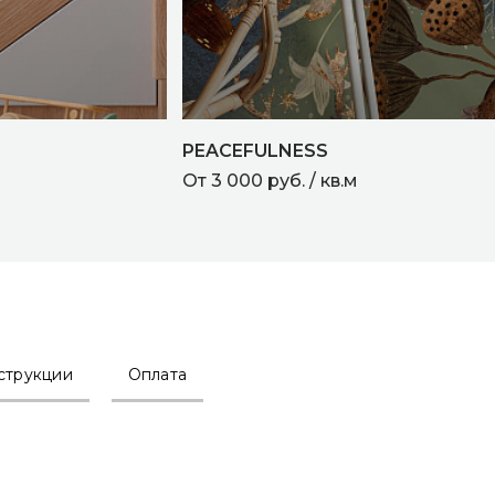
PEACEFULNESS
От 3 000 руб. / кв.м
струкции
Оплата