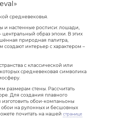
eval»
икой средневековья.
ы и настенные росписи: лошади,
– центральный образ эпохи. В этих
ушённая природная палитра,
м создают интерьер с характером –
странства с классической или
в которых средневековая символика
мосферу.
м размерам стены. Рассчитать
оре. Для создания плавного
м изготовить обои-компаньоны
м обои на рулонных и бесшовных
можете почитать на нашей
странице