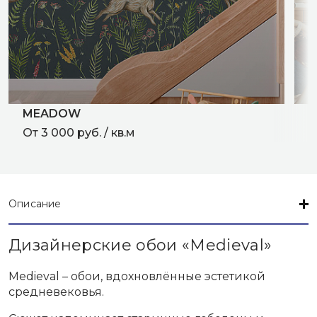
MEADOW
P
От 3 000 руб. / кв.м
О
Описание
Дизайнерские обои «Medieval»
Medieval – обои, вдохновлённые эстетикой
средневековья.