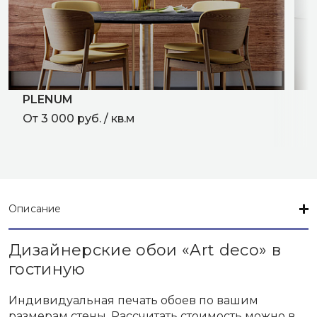
PLENUM
T
От 3 000 руб. / кв.м
L
О
Описание
Дизайнерские обои «Art deco» в
гостиную
Индивидуальная печать обоев по вашим
размерам стены. Рассчитать стоимость можно в