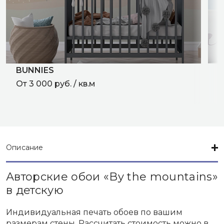
BUNNIES
F
От 3 000 руб. / кв.м
О
Описание
Авторские обои «By the mountains»
в детскую
Индивидуальная печать обоев по вашим
размерам стены. Рассчитать стоимость можно в