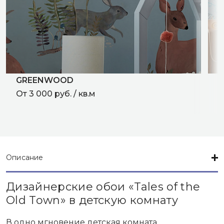
GREENWOOD
U
От 3 000 руб. / кв.м
О
Описание
Дизайнерские обои «Tales of the
Old Town» в детскую комнату
В одно мгновение детская комната