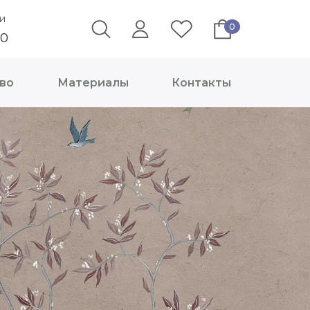
и
0
40
во
Материалы
Контакты