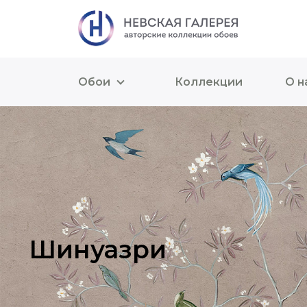
Обои
Коллекции
О н
Шинуазри