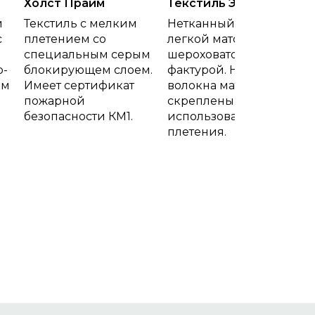
Холст Прайм
Текстиль Эко
й
Текстиль с мелким
Нетканный текстиль с
с
плетением со
легкой матовой
специальным серым
шероховатой
о-
блокирующем слоем.
фактурой. Нити и
ем
Имеет сертификат
волокна материала
пожарной
скреплены без
безопасности КМ1.
использования
плетения.