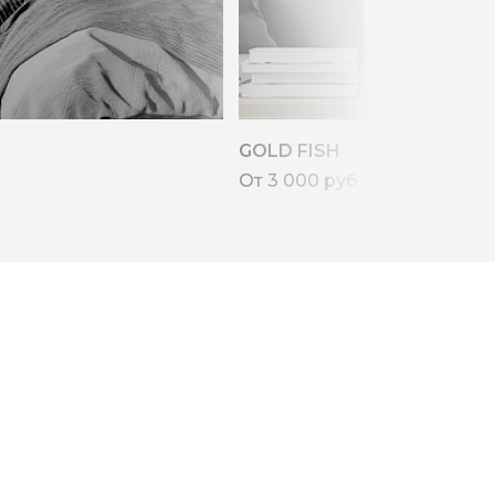
GOLD FISH
От 3 000 руб. / кв.м