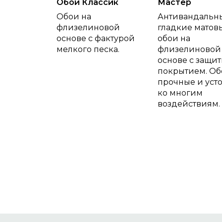
Обои Классик
Мастер
Обои на
Антивандальн
флизелиновой
гладкие матов
основе с фактурой
обои на
мелкого песка.
флизелиновой
основе с защи
покрытием. Об
прочные и уст
ко многим
воздействиям.