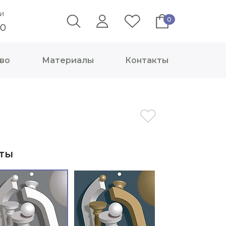
и
0
40
во
Материалы
Контакты
ты