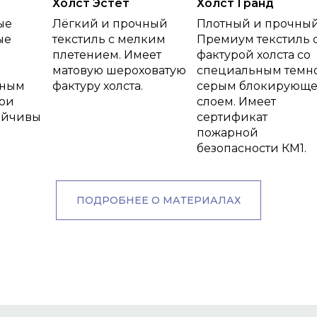
Холст Эстет
Холст Гранд
ые
Лёгкий и прочный
Плотный и прочны
ые
текстиль с мелким
Премиум текстиль 
плетением. Имеет
фактурой холста со
матовую шероховатую
специальным темн
тным
фактуру холста.
серым блокирующ
ои
слоем. Имеет
ойчивы
сертификат
пожарной
безопасности КМ1.
ПОДРОБНЕЕ О МАТЕРИАЛАХ