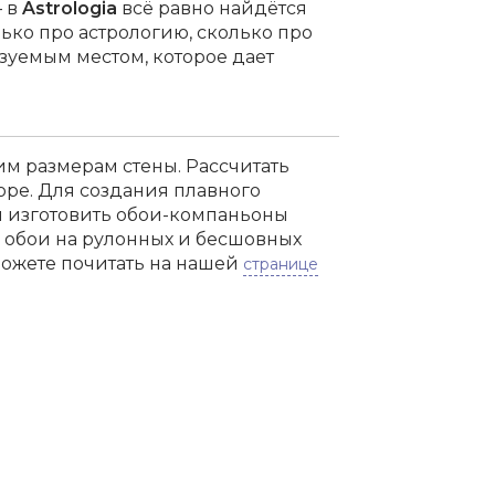
— в
Astrologia
всё равно найдётся
олько про астрологию, сколько про
азуемым местом, которое дает
м размерам стены. Рассчитать
оре. Для создания плавного
м изготовить обои-компаньоны
м обои на рулонных и бесшовных
можете почитать на нашей
странице