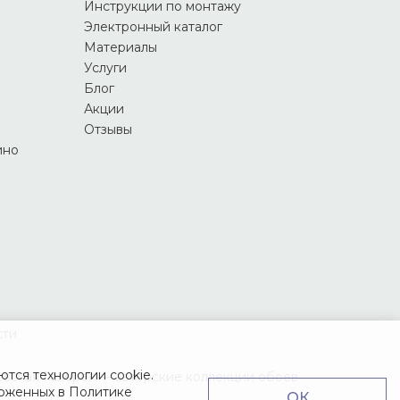
Инструкции по монтажу
Электронный каталог
Материалы
Услуги
Блог
Акции
Отзывы
ино
сти
тся технологии cookie.
вская Галерея — авторские коллекции обоев
ложенных в
Политике
ОК