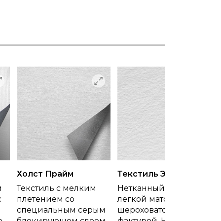
Холст Прайм
Текстиль Эко
й
Текстиль с мелким
Нетканный текстиль с
с
плетением со
легкой матовой
специальным серым
шероховатой
о-
блокирующем слоем.
фактурой. Нити и