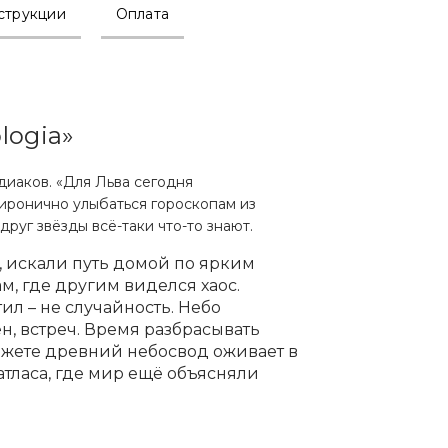
струкции
Оплата
logia»
диаков. «Для Льва сегодня
иронично улыбаться гороскопам из
друг звёзды всё-таки что-то знают.
, искали путь домой по ярким
м, где другим виделся хаос.
л – не случайность. Небо
н, встреч. Время разбрасывать
сюжете древний небосвод оживает в
атласа, где мир ещё объясняли