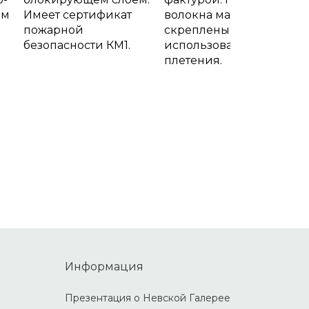
ем
Имеет сертификат
волокна материала
пожарной
скреплены без
безопасности КМ1.
использования
плетения.
Информация
Презентация о Невской Галерее