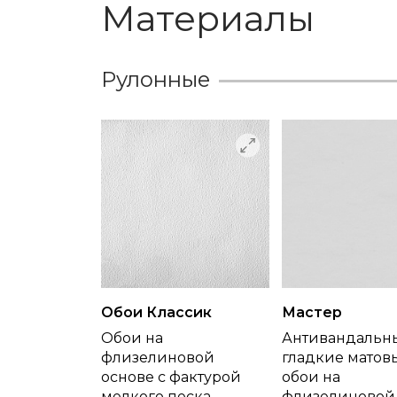
Материалы
Рулонные
Обои Классик
Мастер
Обои на
Антивандальн
флизелиновой
гладкие матов
основе с фактурой
обои на
мелкого песка.
флизелиновой