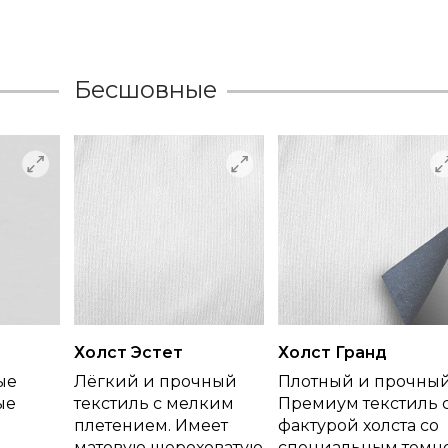
Бесшовные
Холст Эстет
Холст Гранд
ые
Лёгкий и прочный
Плотный и прочны
ые
текстиль с мелким
Премиум текстиль 
плетением. Имеет
фактурой холста со
матовую шероховатую
специальным темн