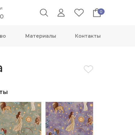
и
0
40
во
Материалы
Контакты
a
ты