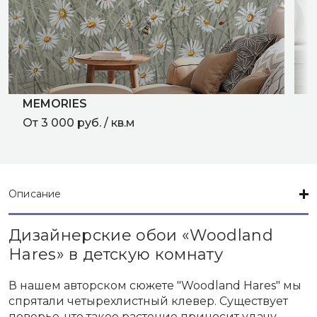
MEMORIES
L
От 3 000 руб. / кв.м
О
Описание
Дизайнерские обои «Woodland
Hares» в детскую комнату
В нашем авторском сюжете "Woodland Hares" мы
спрятали четырехлистный клевер. Существует
поверье, что такое растение приносит удачу