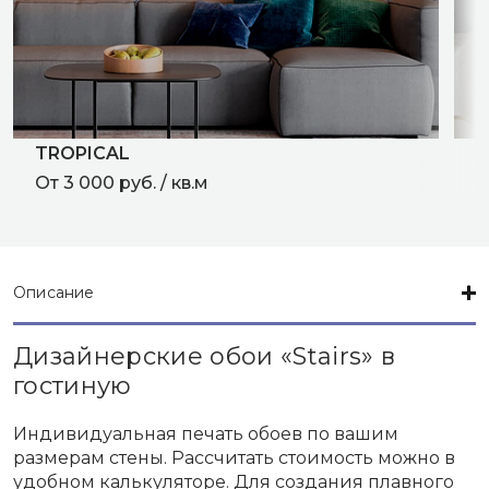
TROPICAL
M
От 3 000 руб. / кв.м
О
Описание
Дизайнерские обои «Stairs» в
гостиную
Индивидуальная печать обоев по вашим
размерам стены. Рассчитать стоимость можно в
удобном калькуляторе. Для создания плавного