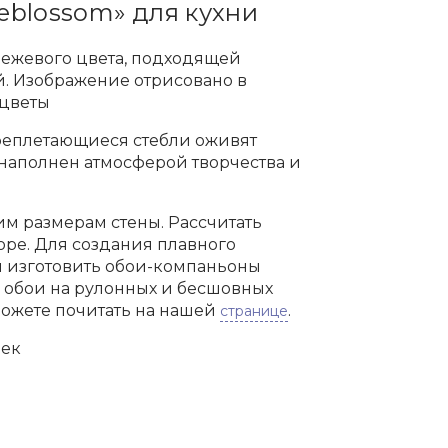
eblossom» для кухни
бежевого цвета, подходящей
й. Изображение отрисовано в
 цветы
реплетающиеся стебли оживят
 наполнен атмосферой творчества и
м размерам стены. Рассчитать
оре. Для создания плавного
м изготовить обои-компаньоны
м обои на рулонных и бесшовных
можете почитать на нашей
.
странице
шек