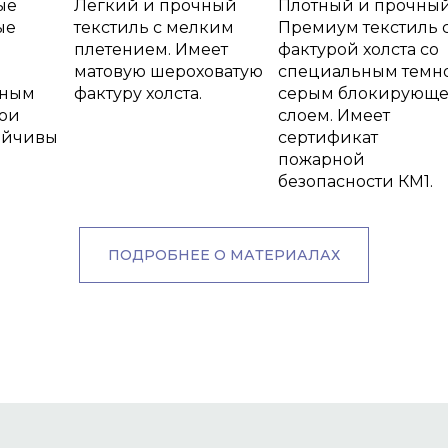
ые
Лёгкий и прочный
Плотный и прочны
ые
текстиль с мелким
Премиум текстиль 
плетением. Имеет
фактурой холста со
матовую шероховатую
специальным темн
тным
фактуру холста.
серым блокирующ
ои
слоем. Имеет
ойчивы
сертификат
пожарной
безопасности КМ1.
ПОДРОБНЕЕ О МАТЕРИАЛАХ