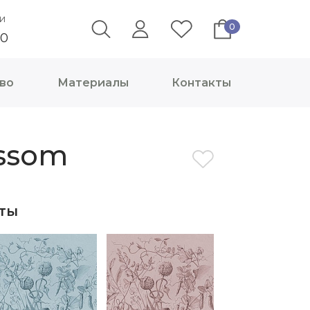
и
0
40
во
Материалы
Контакты
ssom
ты