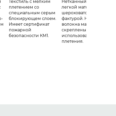
й
Текстиль с мелким
Нетканный текстиль с
с
плетением со
легкой матовой
специальным серым
шероховатой
о-
блокирующем слоем.
фактурой. Нити и
ем
Имеет сертификат
волокна материала
пожарной
скреплены без
безопасности КМ1.
использования
плетения.