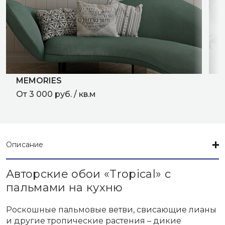
MEMORIES
D
От 3 000 руб. / кв.м
О
Описание
Авторские обои «Tropical» с
пальмами на кухню
Роскошные пальмовые ветви, свисающие лианы
и другие тропические растения – дикие