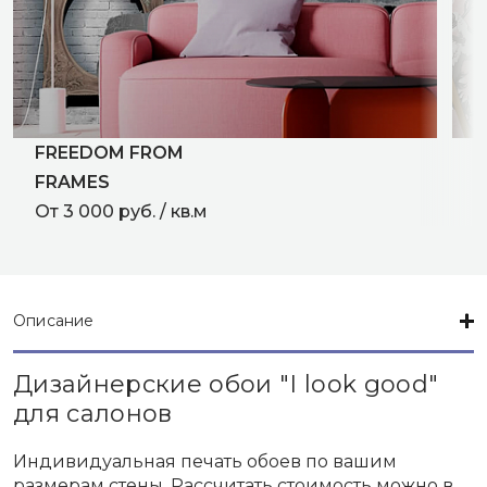
FREEDOM FROM
C
FRAMES
О
От 3 000 руб. / кв.м
Описание
Дизайнерские обои "I look good"
для салонов
Индивидуальная печать обоев по вашим
размерам стены. Рассчитать стоимость можно в