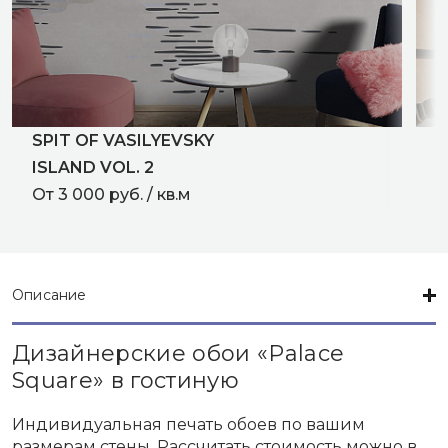
SPIT OF VASILYEVSKY
B
ISLAND VOL. 2
О
От 3 000 руб. / кв.м
Описание
Дизайнерские обои «Palace
Square» в гостиную
Индивидуальная печать обоев по вашим
размерам стены. Рассчитать стоимость можно в